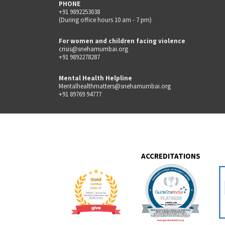
PHONE
+91 9892253038
(During office hours 10 am - 7 pm)
For women and children facing violence
crisis@snehamumbai.org
+91 9892278287
Mental Health Helpline
Mentalhealthmatters@snehamumbai.org
+91 89769 94777
ACCREDITATIONS