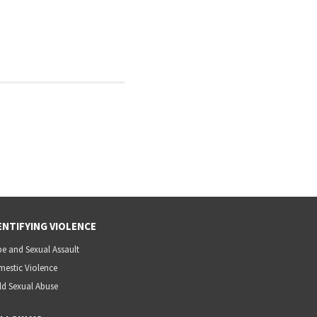
ENTIFYING VIOLENCE
e and Sexual Assault
estic Violence
ld Sexual Abuse